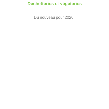
Déchetteries et végèteries
Du nouveau pour 2026 !
Les livrets de cartes d’accès, flyers et règlement évoluent à
partir du 2 janvier 2026.