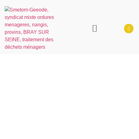
LE SMETOM-GEEODE