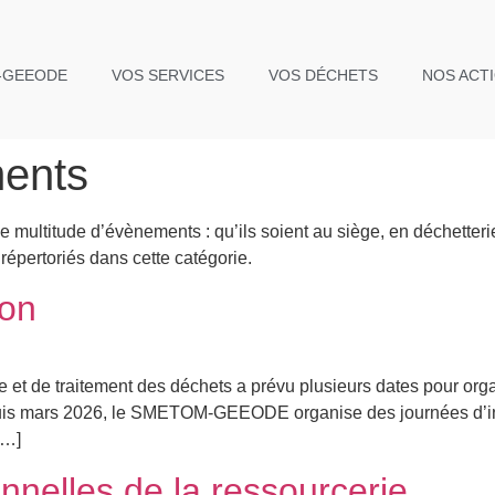
-GEEODE
VOS SERVICES
VOS DÉCHETS
NOS ACT
ents
titude d’évènements : qu’ils soient au siège, en déchetterie
 répertoriés dans cette catégorie.
ion
te et de traitement des déchets a prévu plusieurs dates pour org
 Depuis mars 2026, le SMETOM-GEEODE organise des journées d’i
[…]
nnelles de la ressourcerie