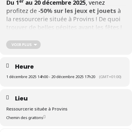
er
Du 1
au 20 décembre 2025
, venez
profitez de
-50% sur les jeux et jouets
à
la ressourcerie située à Provins ! De quoi
trouver de belles pépites avant les fêtes !
VOIR PLUS
Rendez-vous sur le site de la déchetterie
située
Chemin des Grattons à Provins
.
Heure
Flyer de l’opération promotionnelle de
1 décembre 2025 14h00 - 20 décembre 2025 17h20
(GMT+01:00)
décembre rayon jeux et jouets
Lieu
Ressourcerie située à Provins
Pour pouvoir en profiter, n’oubliez pas de vous munir de votre
carte
Chemin des grattons
de déchetterie
.