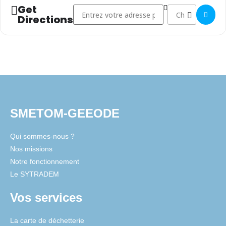
Retrouvez ci-dessous le calendrier des
Get
Address - Opération promotionnelle à la ressour
Destination Addres
Directions
opérations à venir :
Flyer des opérations promotionnelles de la
ressourcerie de janvier à mai 2026
Vous souhaitez en savoir plus sur la ressourcerie ? Cliquez
ici
!
SMETOM-GEEODE
Qui sommes-nous ?
Nos missions
Notre fonctionnement
Le SYTRADEM
Vos services
La carte de déchetterie